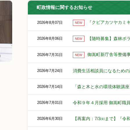
町政情報に関するお知らせ
『クビアカツヤカミ
2026年8月07日
NEW
【随時募集】森林ボラ
2026年8月06日
NEW
御嵩町新庁舎等整備
2026年7月31日
NEW
消費生活相談員になるための
2026年7月24日
「森と木と水の環境体験講座
2026年7月14日
令和９年４月採用 御嵩町職
2026年7月01日
【再案内：7/3㈮まで】『
2026年6月30日