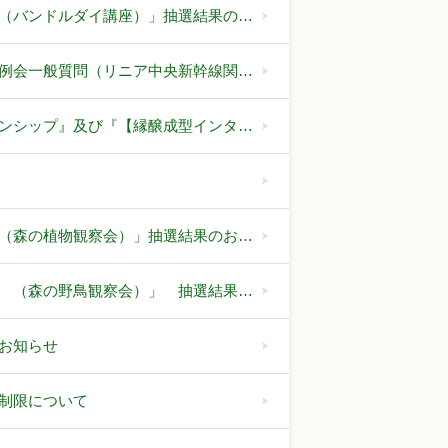
（バンドルダイ講座）」抽選結果の…
例会一般質問（リニア中央新幹線関…
ンシップ』及び『【縁醸成型インタ…
（森の植物観察会）」抽選結果のお…
 （森の野鳥観察会）」 抽選結果…
お知らせ
制限について