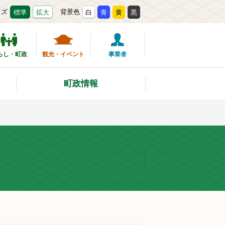
イズ
背景色
標準
拡大
白
青
黄
黒
らし・町政
観光・イベント
事業者
町政情報