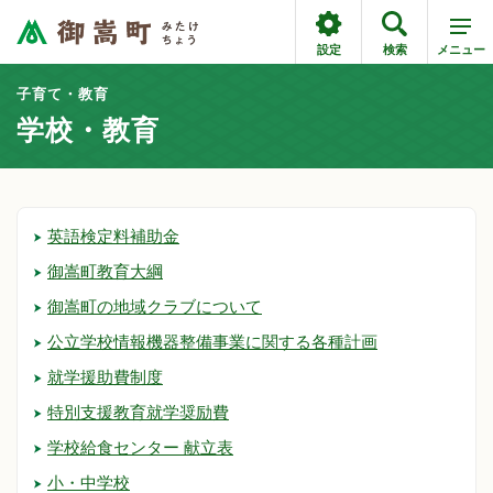
設定
検索
メニュー
子育て・教育
学校・教育
英語検定料補助金
御嵩町教育大綱
御嵩町の地域クラブについて
公立学校情報機器整備事業に関する各種計画
就学援助費制度
特別支援教育就学奨励費
学校給食センター 献立表
小・中学校