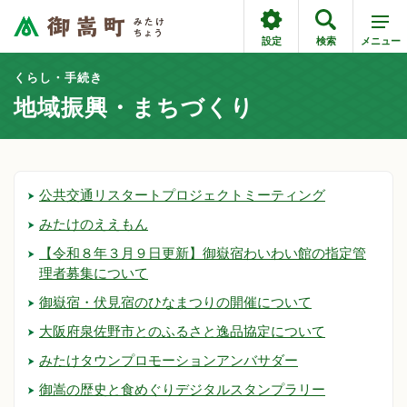
設定
検索
メニュー
くらし・手続き
地域振興・まちづくり
公共交通リスタートプロジェクトミーティング
みたけのええもん
【令和８年３月９日更新】御嶽宿わいわい館の指定管
理者募集について
御嶽宿・伏見宿のひなまつりの開催について
大阪府泉佐野市とのふるさと逸品協定について
みたけタウンプロモーションアンバサダー
御嵩の歴史と食めぐりデジタルスタンプラリー