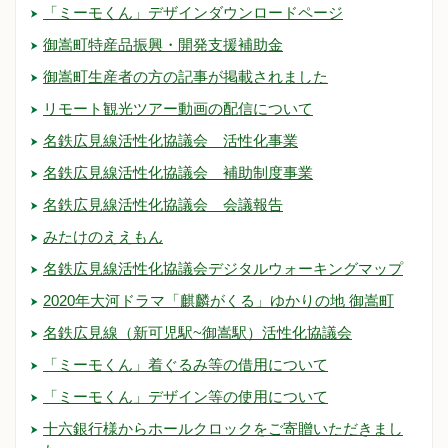
「ミーモくん」デザインダウンロードページ
御嵩町特産品振興・開発支援補助金
御嵩町生産者の方の記事が掲載されました
リモート観光ツアー動画の配信について
名鉄広見線活性化協議会 活性化事業
名鉄広見線活性化協議会 補助制度事業
名鉄広見線活性化協議会 会議報告
みたけのええもん
名鉄広見線活性化協議会デジタルウォーキングマップ
2020年大河ドラマ「麒麟がくる」ゆかりの地 御嵩町
名鉄広見線（新可児駅~御嵩駅）活性化協議会
「ミーモくん」着ぐるみ等の借用について
「ミーモくん」デザイン等の使用について
十六銀行様からホールクロックをご寄贈いただきまし