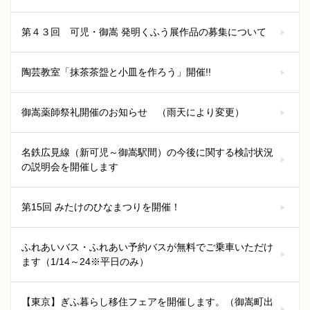
第４３回 可児・御嵩 発明くふう展作品の募集について
陶芸教室「抹茶茶盌と小皿を作ろう」開催!!
御嵩薬師祭礼開催のお知らせ （雨天により変更）
名鉄広見線（新可児～御嵩駅間）の今後に関する検討状況
の説明会を開催します
第15回 みたけのひなまつりを開催！
ふれあいバス・ふれあい予約バスが無料でご乗車いただけ
ます（1/14～24※平日のみ）
【東京】ぎふ暮らし移住フェアを開催します。（御嵩町出