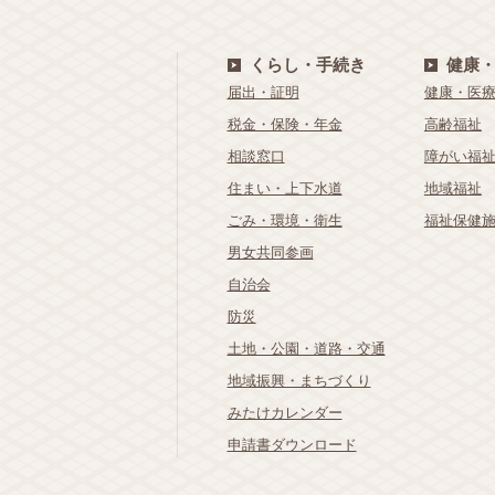
くらし・手続き
健康
届出・証明
健康・医
税金・保険・年金
高齢福祉
相談窓口
障がい福
住まい・上下水道
地域福祉
ごみ・環境・衛生
福祉保健
男女共同参画
自治会
防災
土地・公園・道路・交通
地域振興・まちづくり
みたけカレンダー
申請書ダウンロード