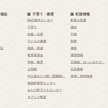
・福祉
子育て・教育
町政情報
療
B&G海洋センター
町長の部屋
子育て
議会
祉
妊娠・出産
行政
子どもの健康
財政
施設
相談・助成
施策
教育委員会
環境情報
学校・教育
広報紙「ほっとみたけ」
公民館
広告募集
中山道みたけ館（図書館）
条例・規則検索
御嵩町教育センター
みたけ町子どもセンター
オアシス教室