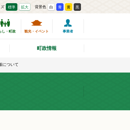
イズ
背景色
標準
拡大
白
青
黄
黒
らし・町政
観光・イベント
事業者
町政情報
催について