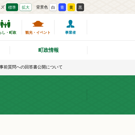
イズ
背景色
標準
拡大
白
青
黄
黒
らし・町政
観光・イベント
事業者
町政情報
」事前質問への回答書公開について