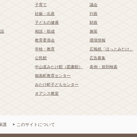
子育て
議会
祉
妊娠・出産
行政
子どもの健康
財政
施設
相談・助成
施策
教育委員会
環境情報
学校・教育
広報紙「ほっとみたけ」
公民館
広告募集
中山道みたけ館（図書館）
条例・規則検索
御嵩町教育センター
みたけ町子どもセンター
オアシス教室
保護
このサイトについて