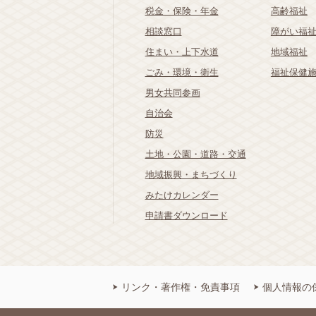
税金・保険・年金
高齢福祉
相談窓口
障がい福
住まい・上下水道
地域福祉
ごみ・環境・衛生
福祉保健
男女共同参画
自治会
防災
土地・公園・道路・交通
地域振興・まちづくり
みたけカレンダー
申請書ダウンロード
リンク・著作権・免責事項
個人情報の