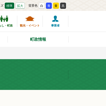
イズ
背景色
標準
拡大
白
青
黄
黒
らし・町政
観光・イベント
事業者
町政情報