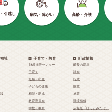
・引越し
病気・障がい
高齢・介護
・福祉
子育て・教育
町政情報
療
B&G海洋センター
町長の部屋
子育て
議会
祉
妊娠・出産
行政
子どもの健康
財政
施設
相談・助成
施策
教育委員会
環境情報
学校・教育
広報紙「ほっとみたけ」