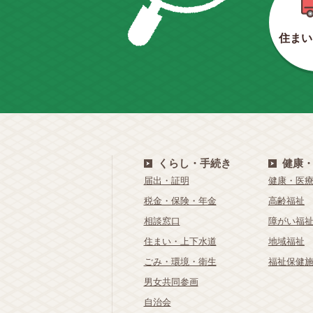
住まい
くらし・手続き
健康
届出・証明
健康・医
税金・保険・年金
高齢福祉
相談窓口
障がい福
住まい・上下水道
地域福祉
ごみ・環境・衛生
福祉保健
男女共同参画
自治会