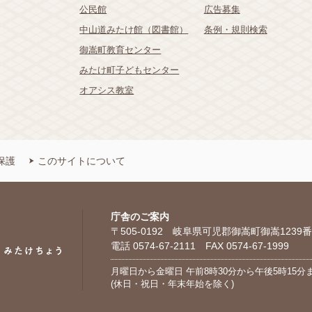
公民館
広告募集
中山道みたけ館（図書館）
条例・規則検索
御嵩町教育センター
みたけ町子どもセンター
オアシス教室
保護
このサイトについて
庁舎のご案内
〒505-0192 岐阜県可児郡御嵩町御嵩1239番
電話 0574-67-2111 FAX 0574-67-1999
月曜日から金曜日 午前8時30分から午後5時15分
(休日・祝日・年末年始を除く)