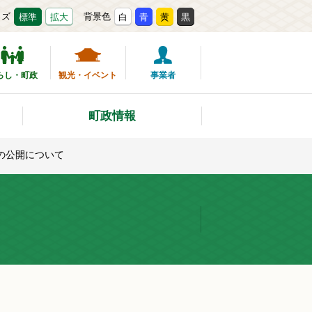
イズ
背景色
標準
拡大
白
青
黄
黒
らし・町政
観光・イベント
事業者
町政情報
の公開について