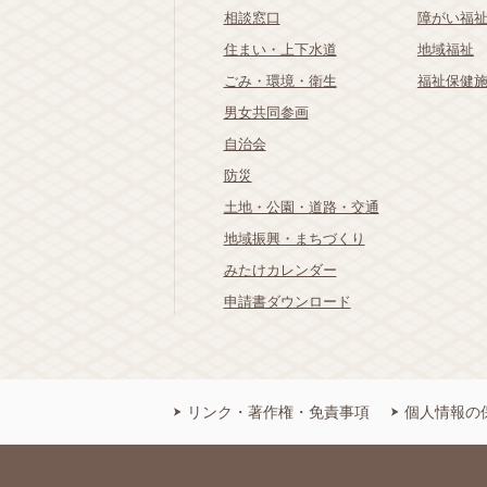
相談窓口
障がい福
住まい・上下水道
地域福祉
ごみ・環境・衛生
福祉保健
男女共同参画
自治会
防災
土地・公園・道路・交通
地域振興・まちづくり
みたけカレンダー
申請書ダウンロード
リンク・著作権・免責事項
個人情報の