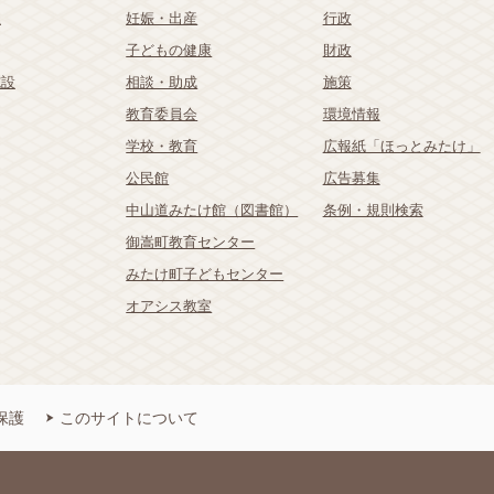
祉
妊娠・出産
行政
子どもの健康
財政
施設
相談・助成
施策
教育委員会
環境情報
学校・教育
広報紙「ほっとみたけ」
公民館
広告募集
中山道みたけ館（図書館）
条例・規則検索
御嵩町教育センター
みたけ町子どもセンター
オアシス教室
保護
このサイトについて