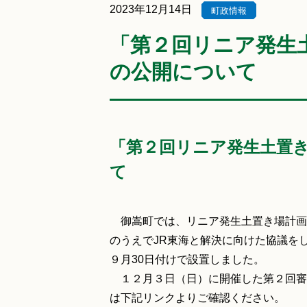
2023年12月14日
町政情報
「第２回リニア発生
の公開について
「第２回リニア発生土置
て
御嵩町では、リニア発生土置き場計画
のうえでJR東海と解決に向けた協議を
９月30日付けで設置しました。
１２月３日（日）に開催した第２回審
は下記リンクよりご確認ください。