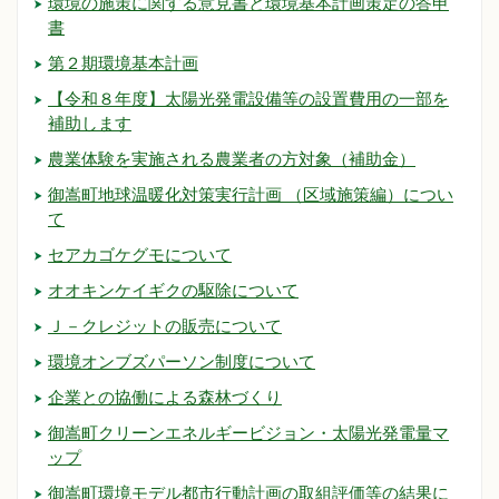
環境の施策に関する意見書と環境基本計画策定の答申
書
第２期環境基本計画
【令和８年度】太陽光発電設備等の設置費用の一部を
補助します
農業体験を実施される農業者の方対象（補助金）
御嵩町地球温暖化対策実行計画 （区域施策編）につい
て
セアカゴケグモについて
オオキンケイギクの駆除について
Ｊ－クレジットの販売について
環境オンブズパーソン制度について
企業との協働による森林づくり
御嵩町クリーンエネルギービジョン・太陽光発電量マ
ップ
御嵩町環境モデル都市行動計画の取組評価等の結果に