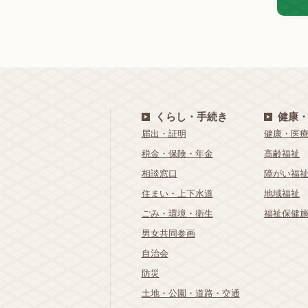
くらし・手続き
健康
届出・証明
健康・医
税金・保険・年金
高齢福祉
相談窓口
障がい福
住まい・上下水道
地域福祉
ごみ・環境・衛生
福祉保健
男女共同参画
自治会
防災
土地・公園・道路・交通