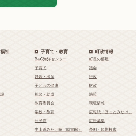
・福祉
子育て・教育
町政情報
療
B&G海洋センター
町長の部屋
子育て
議会
祉
妊娠・出産
行政
子どもの健康
財政
施設
相談・助成
施策
教育委員会
環境情報
学校・教育
広報紙「ほっとみたけ」
公民館
広告募集
中山道みたけ館（図書館）
条例・規則検索