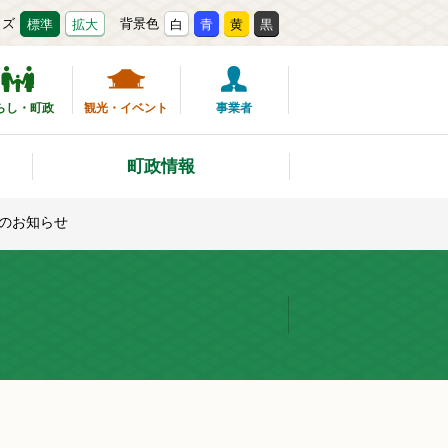
イズ
背景色
標準
拡大
白
青
黄
黒
らし・町政
観光・イベント
事業者
町政情報
のお知らせ