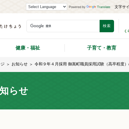
文字サ
Powered by
Translate
く
健康・福祉
子育て・教育
ージ
お知らせ
令和９年４月採用 御嵩町職員採用試験（高卒程度）
知らせ