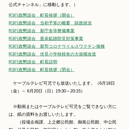
公式チャンネル」に移動します。）
R3行政懇談会 町長挨拶（開会）
R3行政懇談会 当初予算の概要 財政状況
R3行政懇談会 新庁舎等整備事業
R3行政懇談会 亜炭鉱跡防災対策事業
R3行政懇談会 新型コロナウイルスワクチン接種
R3行政懇談会 伏見小学校校舎の大規模改造
R3行政懇談会 町長説明
R3行政懇談会 町長挨拶（閉会）
ケーブルテレビ可児でも放送いたします。（6月18日
（金）～ 6月20日（日）19:30～20:15）
※動画またはケーブルテレビ可児をご覧できない方に
は、紙の資料をお渡しいたします。
（役場企画課、上之郷公民館、御嵩公民館、中公民