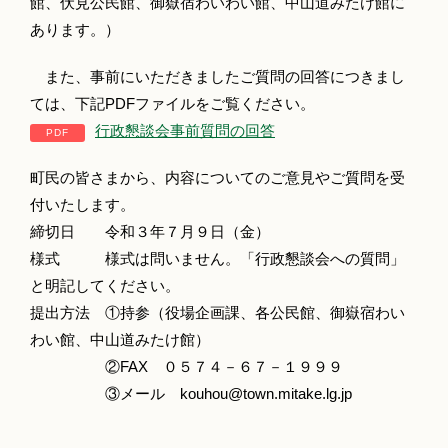
館、伏見公民館、御嶽宿わいわい館、中山道みたけ館に
あります。）
また、事前にいただきましたご質問の回答につきまし
ては、下記PDFファイルをご覧ください。
行政懇談会事前質問の回答
町民の皆さまから、内容についてのご意見やご質問を受
付いたします。
締切日 令和３年７月９日（金）
様式 様式は問いません。「行政懇談会への質問」
と明記してください。
提出方法 ①持参（役場企画課、各公民館、御嶽宿わい
わい館、中山道みたけ館）
②FAX ０５７４－６７－１９９９
③メール kouhou@town.mitake.lg.jp