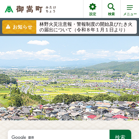
設定
検索
メニュー
林野火災注意報・警報制度の開始及びたき火
お知らせ
の届出について（令和８年１月１日より）