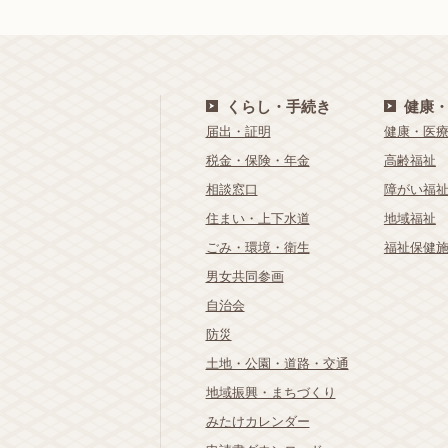
くらし・手続き
健康
届出・証明
健康・医
税金・保険・年金
高齢福祉
相談窓口
障がい福
住まい・上下水道
地域福祉
ごみ・環境・衛生
福祉保健
男女共同参画
自治会
防災
土地・公園・道路・交通
地域振興・まちづくり
みたけカレンダー