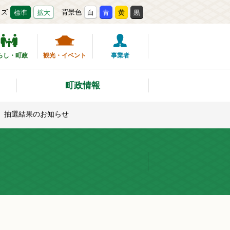
イズ
背景色
標準
拡大
白
青
黄
黒
らし・町政
観光・イベント
事業者
町政情報
」抽選結果のお知らせ