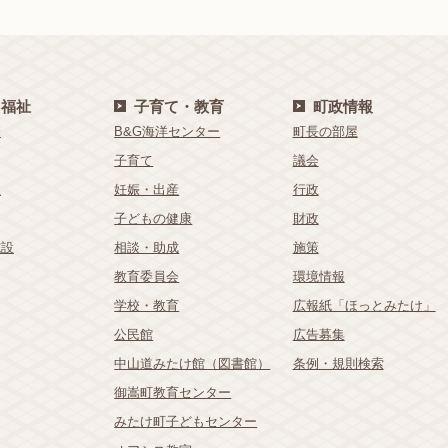
・福祉
子育て・教育
町政情報
療
B&G海洋センター
町長の部屋
子育て
議会
祉
妊娠・出産
行政
子どもの健康
財政
施設
相談・助成
施策
教育委員会
環境情報
学校・教育
広報紙「ほっとみたけ」
公民館
広告募集
中山道みたけ館（図書館）
条例・規則検索
御嵩町教育センター
みたけ町子どもセンター