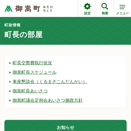
設定
検索
メニュー
町政情報
町長の部屋
町長交際費執行状況
御嵩町長スケジュール
車座懇談会（くるまざこんだんかい）
御嵩町長あいさつ
御嵩町議会定例会あいさつ施政方針
お知らせ