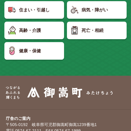
住まい・引越し
病気・障がい
高齢・介護
死亡・相続
健康・保健
庁舎のご案内
〒505-0192 岐阜県可児郡御嵩町御嵩1239番地1
電話 0574-67-2111 FAX 0574-67-1999