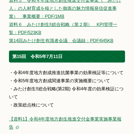
資料５ 令和４年度地方創生推進交付金事業（「みたけ
人」の人材育成を核とした御嵩の魅力情報発信促進事
業） 事業概要：PDF/1MB
資料６ みたけ創生‼総合戦略（第２期） KPI管理一
覧：PDF/523KB
第14回みたけ創生有識者会議 会議録：PDF/645KB
第15回 令和5年7月11日
・令和4年度地方創成推進抗菌事業の効果検証等について
・令和5年度地方創成関連事業の実施概要について
・みたけ創生‼総合戦略(第2期) 令和4年度の効果検証につ
いて
・政策総点検について
【資料1】令和4年度地方創生推進交付金事業実施事業報
告