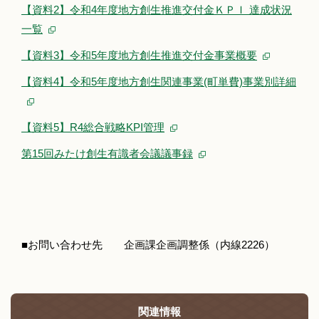
【資料2】令和4年度地方創生推進交付金ＫＰＩ 達成状況
一覧
【資料3】令和5年度地方創生推進交付金事業概要
【資料4】令和5年度地方創生関連事業(町単費)事業別詳細
【資料5】R4総合戦略KPI管理
第15回みたけ創生有識者会議議事録
■お問い合わせ先 企画課企画調整係（内線2226）
関連情報