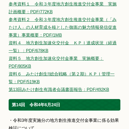
参考資料１ 令和３年度地方創生推進交付金事業 実施
計画概要：PDF/772KB
参考資料２ 令和３年度地方創生推進交付金事業（「み
たけ人」の人材育成を核とした御嵩の魅力情報発信促進
事業）事業概要：PDF/1MB
資料４ 地方創生加速化交付金 ＫＰＩ達成状況（経過
一覧）：PDF/678KB
資料５ 地方創生加速化交付金事業 実施概要：
PDF/805KB
資料６ みたけ創生!!総合戦略（第２期）ＫＰＩ管理一
覧：PDF/519KB
第13回みたけ創生有識者会議書面報告：PDF/492KB
第14回 令和4年6月24日
・令和3年度実施分の地方創生推進交付金事業に係る効果
検証について