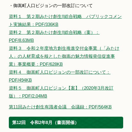
・御嵩町人口ビジョンの一部改訂について
資料１ 第２期みたけ創生!!総合戦略 パブリックコメン
ト実施結果：PDF/336KB
資料２ 第２期みたけ創生!!総合戦略（案）：
PDF/8.63MB
資料３ 令和２年度地方創生推進交付金事業（「みたけ
人」の人材育成を核とした御嵩の魅力情報発信促進事
業）事業概要：PDF/628KB
資料４ 御嵩町人口ビジョンの一部改訂について：
PDF/494KB
資料５ 御嵩町人口ビジョン【案】（2020年3月改訂
版）：PDF/2.04MB
第11回みたけ創生有識者会議 会議録：PDF/564KB
第12回 令和2年8月（書面開催）