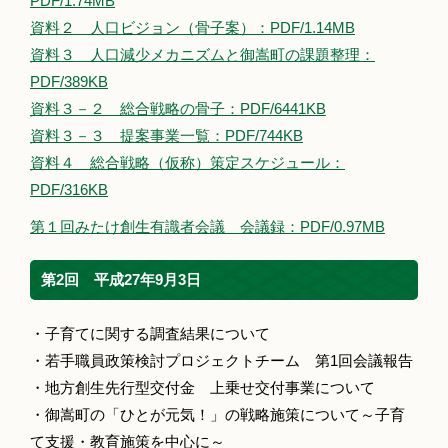
PDF/1.74MB
資料２ 人口ビジョン（骨子案）：PDF/1.14MB
資料３ 人口減少メカニズムと御嵩町の課題整理：
PDF/389KB
資料３－２ 総合戦略の骨子：PDF/6441KB
資料３－３ 提案事業一覧：PDF/744KB
資料４ 総合戦略（仮称）策定スケジュール：
PDF/316KB
第１回みたけ創生有識者会議 会議録：PDF/0.97MB
第2回 平成27年9月3日
・子育てに関する調査結果について
・若手職員政策検討プロジェクトチーム 第1回会議報告
・地方創生先行型交付金 上乗せ交付事業について
・御嵩町の「ひとが元気！」の戦略施策について～子育
て支援・教育施策を中心に～