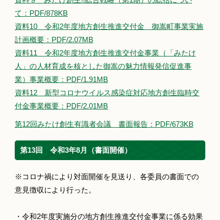
て：PDF/878KB
資料10 令和2年度地方創生推進交付金 御嵩町事業実施
計画概要：PDF/2.07MB
資料11 令和2年度地方創生推進交付金事業（「みたけ
人」の人材育成を核とした御嵩の魅力情報発信促進事
業）事業概要：PDF/1.91MB
資料12 新型コロナウイルス感染症対応地方創生臨時交
付金事業概要：PDF/2.01MB
第12回みたけ創生有識者会議 書面報告：PDF/673KB
第13回 令和3年8月（書面開催）
※コロナ禍により対面開催を見送り、各委員の書面での
意見徴収により行った。
・令和2年度実施分の地方創生推進交付金事業に係る効果