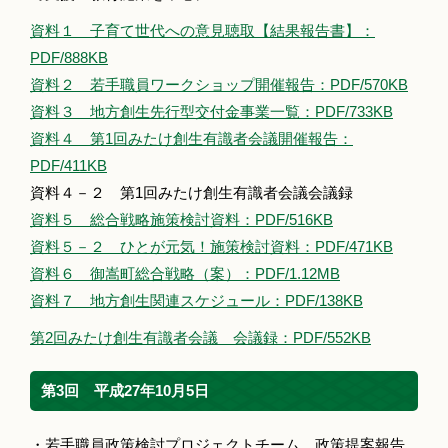
資料１ 子育て世代への意見聴取【結果報告書】：
PDF/888KB
資料２ 若手職員ワークショップ開催報告：PDF/570KB
資料３ 地方創生先行型交付金事業一覧：PDF/733KB
資料４ 第1回みたけ創生有識者会議開催報告：
PDF/411KB
資料４－２ 第1回みたけ創生有識者会議会議録
資料５ 総合戦略施策検討資料：PDF/516KB
資料５－２ ひとが元気！施策検討資料：PDF/471KB
資料６ 御嵩町総合戦略（案）：PDF/1.12MB
資料７ 地方創生関連スケジュール：PDF/138KB
第2回みたけ創生有識者会議 会議録：PDF/552KB
第3回 平成27年10月5日
・若手職員政策検討プロジェクトチーム 政策提案報告