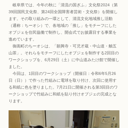
岐阜県では、今年の秋に「清流の国ぎふ」文化祭2024（第
39回国民文化祭、第24回全国障害者芸術・文化祭）を開催し
ます。その取り組みの一環として、清流文化地域推し活動
（通称：ちーオシ）で、各地域の「推し」をモチーフにした
オブジェを住民協働で制作し、開会式でお披露目する事業を
進めています。
御嵩町のちーオシは、「願興寺・可児才蔵・中山道・舳五
山茶」。それらをモチーフにしたオブジェを制作する2回目の
ワークショップを、6月29日（土）に中山道みたけ館で開催し
ました。
今回は、1回目のワークショップ（開催日：令和6年5月26
日（日））で作った竹組みに電球を取り付け、次回に使用す
る和紙に色を塗りました。7月21日に開催される第3回目のワ
ークショップで竹組みに和紙を貼り付けオブジェの完成とな
ります。