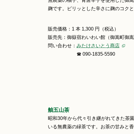
無農薬の柚子、青唐辛子を使用した御嵩
麹です。ピリッとした辛さに麹のコクと
販売価格：1 本 1,300 円（税込）
販売先：御嶽宿わいわい館（御嵩町御嵩15
問い合わせ：
みたけさいとう商店
☎ 090-1835‐5590
舳五山茶
昭和30年から代々引き継がれてきた茶
いる無農薬の緑茶です。お茶の甘みと香