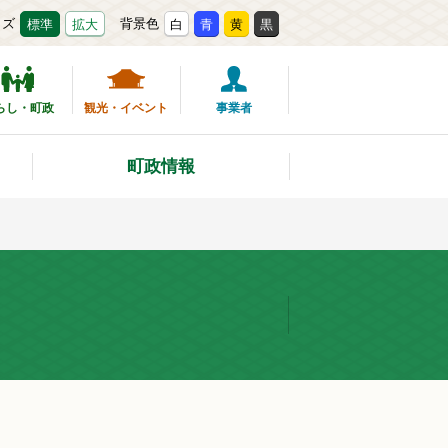
イズ
背景色
標準
拡大
白
青
黄
黒
らし・町政
観光・イベント
事業者
町政情報