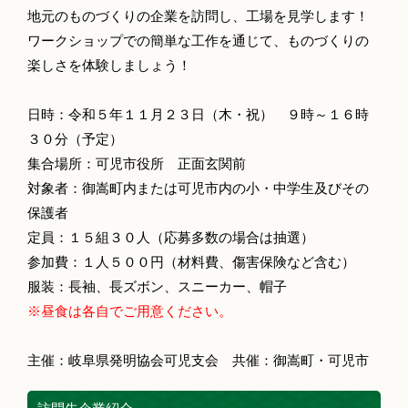
地元のものづくりの企業を訪問し、工場を見学します！
ワークショップでの簡単な工作を通じて、ものづくりの
楽しさを体験しましょう！
日時：令和５年１１月２３日（木・祝） ９時～１６時
３０分（予定）
集合場所：可児市役所 正面玄関前
対象者：御嵩町内または可児市内の小・中学生及びその
保護者
定員：１５組３０人（応募多数の場合は抽選）
参加費：１人５００円（材料費、傷害保険など含む）
服装：長袖、長ズボン、スニーカー、帽子
※昼食は各自でご用意ください。
主催：岐阜県発明協会可児支会 共催：御嵩町・可児市