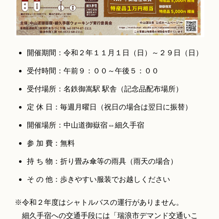
開催期間：令和２年１１月１日（日）～２９日（日）
受付時間：午前９：００～午後５：００
​受付場所：名鉄御嵩駅 駅舎（記念品配布場所）
定 休 日：毎週月曜日（祝日の場合は翌日に振替）
​開催場所：中山道御嶽宿⇔細久手宿
​参 加 費：無料​
持 ち 物：折り畳み傘等の雨具（雨天の場合）
​そ の 他：歩きやすい服装でお越しください
※令和２年度はシャトルバスの運行がありません。
細久手宿への交通手段には「瑞浪市デマンド交通いこ