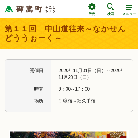
設定
検索
メニュー
第１１回 中山道往来～なかせん
どううぉーく～
開催日
2020年11月01日（日）～2020年
11月29日（日）
時間
9：00～17：00
場所
御嶽宿⇔細久手宿