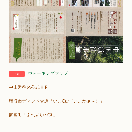
ウォーキングマップ
中山道往来公式ＨＰ
瑞浪市デマンド交通「いこCar（いこかぁ～）」
御嵩町「ふれあいバス」