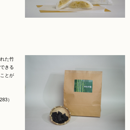
れた竹
できる
ことが
283）