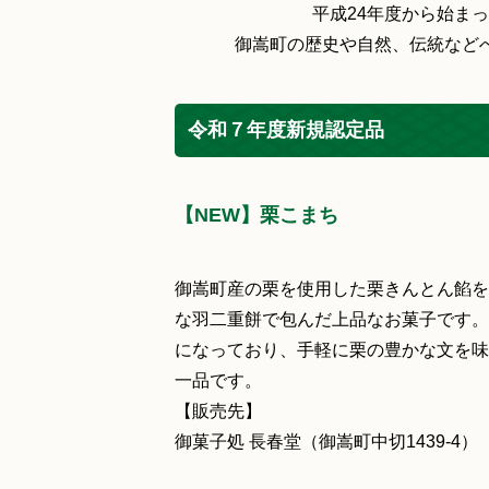
平成24年度から始ま
御嵩町の歴史や自然、伝統など
令和７年度新規認定品
【NEW】栗こまち
御嵩町産の栗を使用した栗きんとん餡を
な羽二重餅で包んだ上品なお菓子です。
になっており、手軽に栗の豊かな文を味
一品です。
【販売先】
御菓子処 長春堂（御嵩町中切1439‐4）