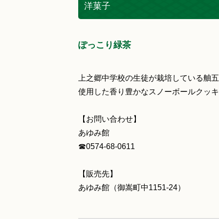
洋菓子
ぽっこり緑茶
上之郷中学校の生徒が栽培している舳五
使用した香り豊かなスノーボールクッキ
【お問い合わせ】
あゆみ館
☎0574‐68‐0611
【販売先】
あゆみ館（御嵩町中1151‐24）