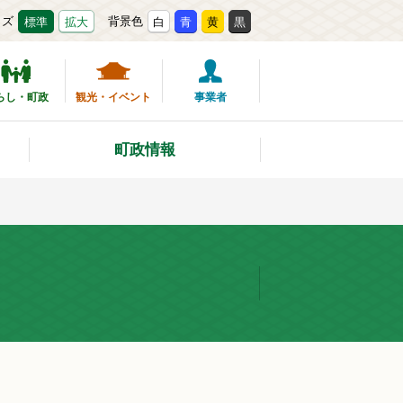
イズ
背景色
標準
拡大
白
青
黄
黒
らし・町政
観光・イベント
事業者
町政情報