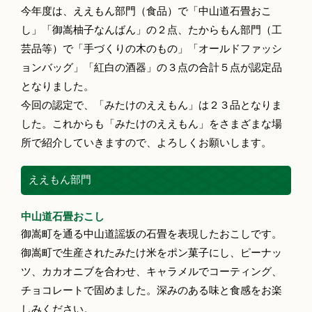
今年度は、ええもん部門（食品）で「中山道石畳おこ
し」「御嵩柚子なんばん」の２点、たからもん部門（工
芸品等）で「手づくりの木のもの」「オールドファッシ
ョンバッグ」「紅白の酒器」の３点の合計５点が認定品
となりました。
今回の認定で、「みたけのええもん」は２３品となりま
した。これからも「みたけのええもん」をさまざまな場
所で紹介していきますので、よろしくお願いします。
ええもん部門
中山道石畳おこし
御嵩町を通る中山道謡坂の石畳を表現したおこしです。
御嵩町で生産されたみたけ米をポン菓子にし、ピーナッ
ツ、カカオニブを合わせ、キャラメルでコーティング、
チョコレートで固めました。深みのある味と食感をお楽
しみください。