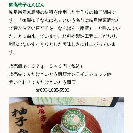
御嵩柚子なんばん
岐阜県産無農薬の材料を使用した手作りの柚子胡椒で
す。「御嵩柚子なんばん」という名前は岐阜県東濃地方
で昔から辛い唐辛子を「なんばん（南蛮）」と呼んでい
たことに由来しています。材料や製造工程にこだわり、
雑味のないすっきりとした美味しさに仕上がっていま
す。
販売価格：３７ｇ ５４０円（税込）
販売先：みたけさいとう商店オンラインショップ他
問い合わせ：みたけさいとう商店
☎090-1835‐5590