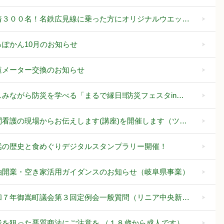
着３００名！名鉄広見線に乗った方にオリジナルウエッ…
っぽかん10月のお知らせ
道メーター交換のお知らせ
しみながら防災を学べる「まるで縁日!!防災フェスタin…
問看護の現場からお伝えします(講座)を開催します（ツ…
嵩の歴史と食めぐりデジタルスタンプラリー開催！
泊開業・空き家活用ガイダンスのお知らせ（岐阜県事業）
和７年御嵩町議会第３回定例会一般質問（リニア中央新…
者を狙った悪質商法にご注意を （１８歳から成人です）