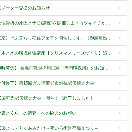
道メーター交換のお知らせ
次性骨折の原因と予防(講座)を開催します（ツキイチか…
東京】ぎふ暮らし移住フェアを開催します。（御嵩町出…
と木と水の環境体験講座【クリスマスリースづくり】追…
随時募集】 御嵩町職員採用試験（専門職採用）のお知…
受付終了】第15回ぎふ清流郡市対抗駅伝競走大会
68回可児駅伝競走大会 開催！【終了しました】
健康とくらしの調査」への協力のお願い
28回よってりゃあみたけ～夢いろ街道宿場まつり～