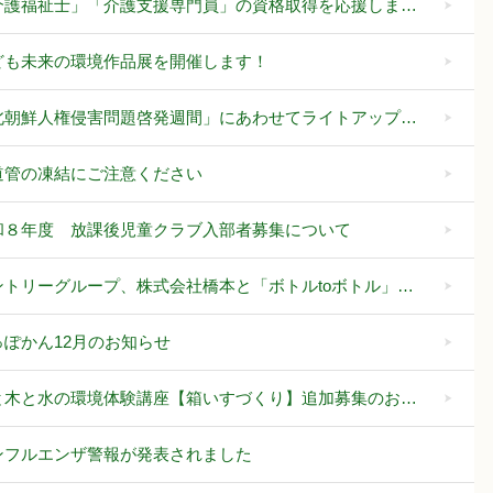
介護福祉士」「介護支援専門員」の資格取得を応援しま…
ども未来の環境作品展を開催します！
北朝鮮人権侵害問題啓発週間」にあわせてライトアップ…
道管の凍結にご注意ください
和８年度 放課後児童クラブ入部者募集について
ントリーグループ、株式会社橋本と「ボトルtoボトル」…
っぽかん12月のお知らせ
と木と水の環境体験講座【箱いすづくり】追加募集のお…
ンフルエンザ警報が発表されました