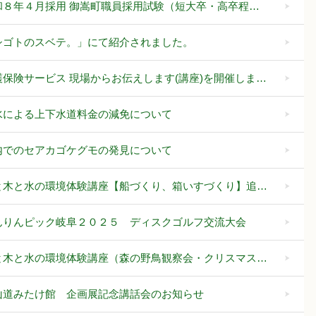
和８年４月採用 御嵩町職員採用試験（短大卒・高卒程…
シゴトのスベテ。」にて紹介されました。
護保険サービス 現場からお伝えします(講座)を開催しま…
水による上下水道料金の減免について
内でのセアカゴケグモの発見について
と木と水の環境体験講座【船づくり、箱いすづくり】追…
んりんピック岐阜２０２５ ディスクゴルフ交流大会
と木と水の環境体験講座（森の野鳥観察会・クリスマス…
山道みたけ館 企画展記念講話会のお知らせ