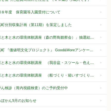
和８年度 保育園等入園受付について
嵩町分別収集計画（第11期）を策定しました
森と木と水の環境体験講座（森の野鳥観察会）」抽選結…
町 『価値明文化プロジェクト』 Good&Moreアンケー…
森と木と水の環境体験講座 （我谷盆・スツール・色え…
森と木と水の環境体験講座 （船づくり・箱いすづくり…
がん検診（胃内視鏡検査）のご予約受付中
っぽかん9月のお知らせ