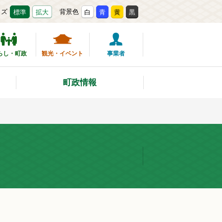
イズ
背景色
標準
拡大
白
青
黄
黒
らし・町政
観光・イベント
事業者
町政情報