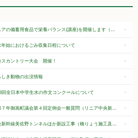
ニアの備蓄用食品で栄養バランス(講座)を開催します（…
末年始におけるごみ収集日程について
ロスカントリー大会 開催！
らしき動物の出没情報
48回全日本中学生水の作文コンクールについて
和７年御嵩町議会第４回定例会一般質問（リニア中央新…
央新幹線美佐野トンネルほか新設工事（橋りょう施工及…