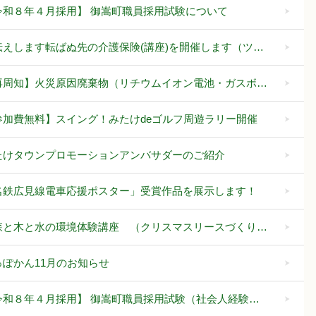
令和８年４月採用】 御嵩町職員採用試験について
伝えします転ばぬ先の介護保険(講座)を開催します（ツ…
再周知】火災原因廃棄物（リチウムイオン電池・ガスボ…
参加費無料】スイング！みたけdeゴルフ周遊ラリー開催
たけタウンプロモーションアンバサダーのご紹介
名鉄広見線電車応援ポスター」受賞作品を展示します！
森と木と水の環境体験講座 （クリスマスリースづくり…
っぽかん11月のお知らせ
令和８年４月採用】 御嵩町職員採用試験（社会人経験…