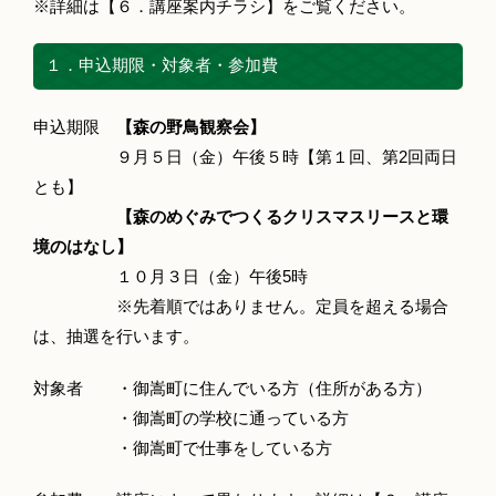
※詳細は【６．講座案内チラシ】をご覧ください。
１．申込期限・対象者・参加費
申込期限
【森の野鳥観察会】
９月５日（金）午後５時【第１回、第2回両日
とも】
【森のめぐみでつくるクリスマスリースと環
境のはなし】
１０月３日（金）午後5時
※先着順ではありません。定員を超える場合
は、抽選を行います。
対象者 ・御嵩町に住んでいる方（住所がある方）
・御嵩町の学校に通っている方
・御嵩町で仕事をしている方