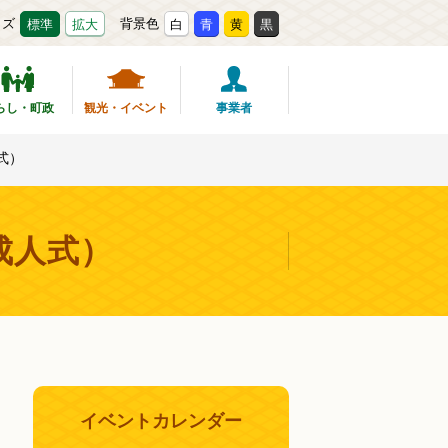
イズ
背景色
標準
拡大
白
青
黄
黒
らし・町政
観光・イベント
事業者
式）
成人式）
イベントカレンダー