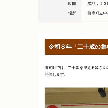
時間
式典：１３
場所
御嵩町立中
令和８年「二十歳の集
御嵩町では、二十歳を迎える皆さん
開催します。