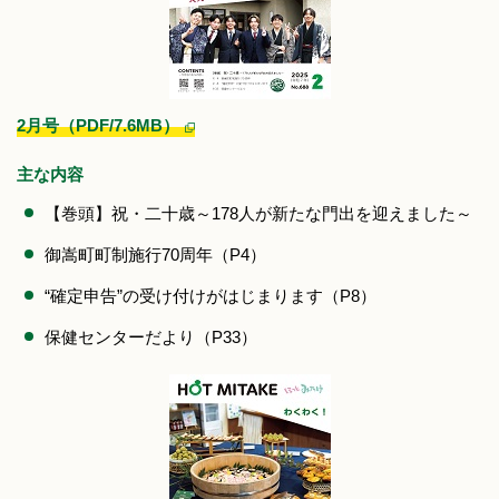
2月号（PDF/7.6MB）
主な内容
【巻頭】祝・二十歳～178人が新たな門出を迎えました～
御嵩町町制施行70周年（P4）
“確定申告”の受け付けがはじまります（P8）
保健センターだより（P33）