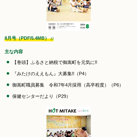
8月号（PDF/5.4MB）
主な内容
【巻頭】ふるさと納税で御嵩町を元気に!!
『みたけのええもん』大募集!!（P4）
御嵩町職員募集 令和7年4月採用（高卒程度）（P6）
保健センターだより（P29）