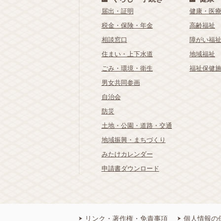
届出・証明
健康・医
税金・保険・年金
高齢福祉
相談窓口
障がい福
住まい・上下水道
地域福祉
ごみ・環境・衛生
福祉保健
男女共同参画
自治会
防災
土地・公園・道路・交通
地域振興・まちづくり
みたけカレンダー
申請書ダウンロード
リンク・著作権・免責事項
個人情報の