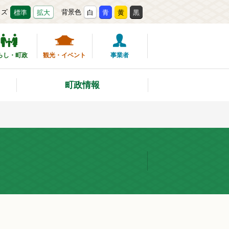
イズ
背景色
標準
拡大
白
青
黄
黒
らし・町政
観光・イベント
事業者
町政情報