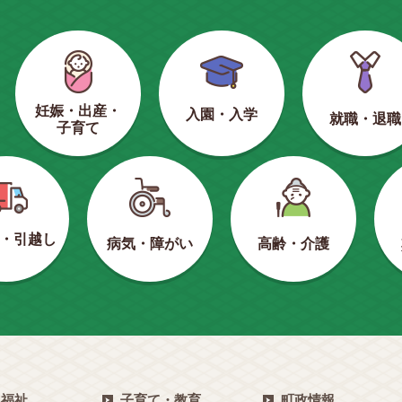
妊娠・出産・
入園・入学
就職・退職
子育て
・引越し
病気・障がい
高齢・介護
・福祉
子育て・教育
町政情報