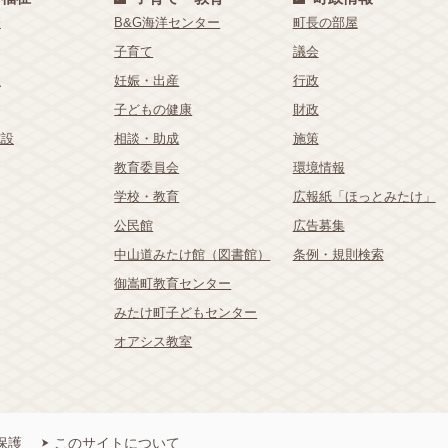
療
B&G海洋センター
町長の部屋
子育て
議会
祉
妊娠・出産
行政
子どもの健康
財政
施設
相談・助成
施策
教育委員会
環境情報
学校・教育
広報紙「ほっとみたけ」
公民館
広告募集
中山道みたけ館（図書館）
条例・規則検索
御嵩町教育センター
みたけ町子どもセンター
オアシス教室
保護
このサイトについて