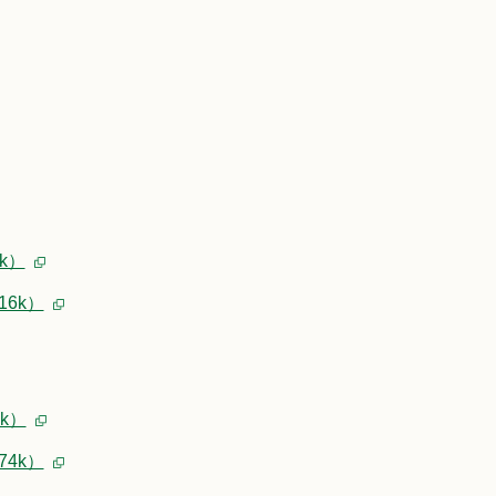
k）
16k）
4k）
74k）