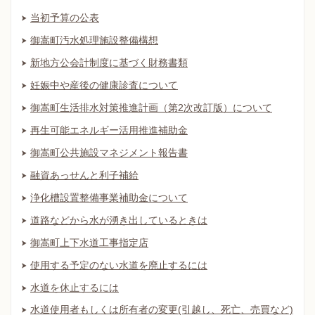
当初予算の公表
御嵩町汚水処理施設整備構想
新地方公会計制度に基づく財務書類
妊娠中や産後の健康診査について
御嵩町生活排水対策推進計画（第2次改訂版）について
再生可能エネルギー活用推進補助金
御嵩町公共施設マネジメント報告書
融資あっせんと利子補給
浄化槽設置整備事業補助金について
道路などから水が湧き出しているときは
御嵩町上下水道工事指定店
使用する予定のない水道を廃止するには
水道を休止するには
水道使用者もしくは所有者の変更(引越し、死亡、売買など)