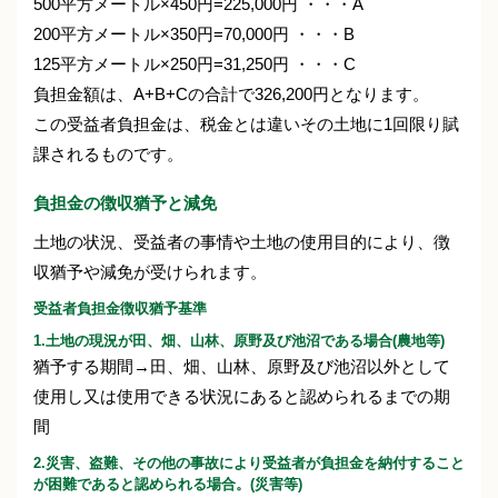
500平方メートル×450円=225,000円 ・・・A
200平方メートル×350円=70,000円 ・・・B
125平方メートル×250円=31,250円 ・・・C
負担金額は、A+B+Cの合計で326,200円となります。
この受益者負担金は、税金とは違いその土地に1回限り賦
課されるものです。
負担金の徴収猶予と減免
土地の状況、受益者の事情や土地の使用目的により、徴
収猶予や減免が受けられます。
受益者負担金徴収猶予基準
1.土地の現況が田、畑、山林、原野及び池沼である場合(農地等)
猶予する期間→田、畑、山林、原野及び池沼以外として
使用し又は使用できる状況にあると認められるまでの期
間
2.災害、盗難、その他の事故により受益者が負担金を納付すること
が困難であると認められる場合。(災害等)