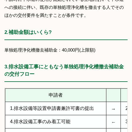
への接続に伴い、既存の単独処理浄化槽を撤去する人でその
ほかの交付要件を満たすことが条件です。
2.補助金額はいくら?
単独処理浄化槽撤去補助金：40,000円(上限額)
3.排水設備工事にともなう単独処理浄化槽撤去補助金
の交付フロー
申請者
1.排水設備等設置申請書兼許可書の提出
→
2
4.排水設備工事のみ着工可能
←
3