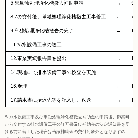
5.※単独処理浄化槽撤去補助申請
→
6
8.7の交付後、単独処理浄化槽撤去工事着工
←
7
9.単独処理浄化槽撤去の完了
→
1
11.排水設備工事の竣工
12.事業実績報告書を提出
→
13
14.現地にて排水設備工事の検査を実施
16.受理
←
1
17.請求書に振込先等を記入し、返送
→
1
※排水設備工事及び単独処理浄化槽撤去補助金の申請後、御嵩町
から交付する排水設備工事の許可書及び補助金の決定通知書を受
ける前に着工した場合は当該補助金の交付対象外となりますの