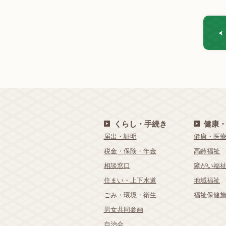
くらし・手続き
健康
届出・証明
健康・医
税金・保険・年金
高齢福祉
相談窓口
障がい福
住まい・上下水道
地域福祉
ごみ・環境・衛生
福祉保健
男女共同参画
自治会