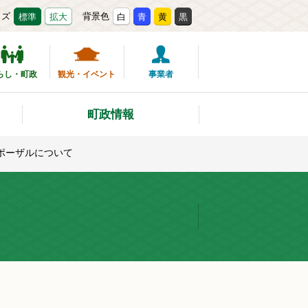
イズ
背景色
標準
拡大
白
青
黄
黒
らし・町政
観光・イベント
事業者
町政情報
ポーザルについて