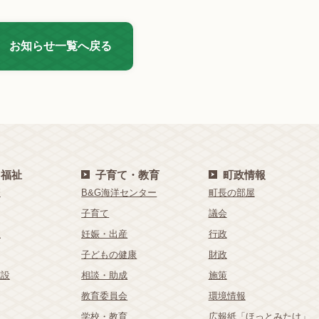
お知らせ一覧へ戻る
・福祉
子育て・教育
町政情報
療
B&G海洋センター
町長の部屋
子育て
議会
祉
妊娠・出産
行政
子どもの健康
財政
施設
相談・助成
施策
教育委員会
環境情報
学校・教育
広報紙「ほっとみたけ」