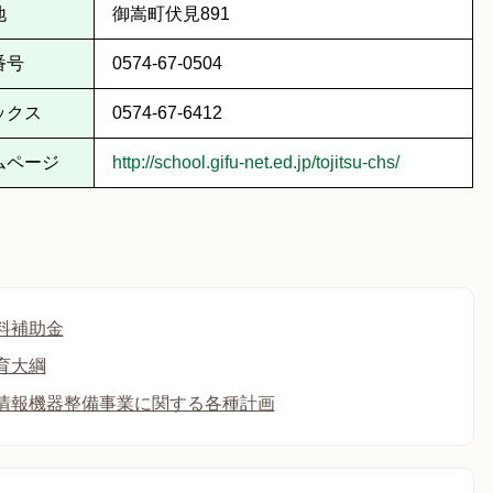
地
御嵩町伏見891
番号
0574-67-0504
ックス
0574-67-6412
ムページ
http://school.gifu-net.ed.jp/tojitsu-chs/
料補助金
育大綱
情報機器整備事業に関する各種計画