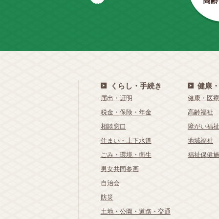
高齢
くらし・手続き
健康
届出・証明
健康・医
税金・保険・年金
高齢福祉
相談窓口
障がい福
住まい・上下水道
地域福祉
ごみ・環境・衛生
福祉保健
男女共同参画
自治会
防災
土地・公園・道路・交通