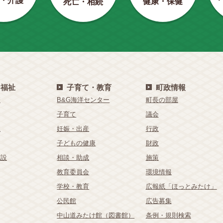
・介護
健康・保健
死亡・相続
・福祉
子育て・教育
町政情報
療
B&G海洋センター
町長の部屋
子育て
議会
祉
妊娠・出産
行政
子どもの健康
財政
施設
相談・助成
施策
教育委員会
環境情報
学校・教育
広報紙「ほっとみたけ」
公民館
広告募集
中山道みたけ館（図書館）
条例・規則検索