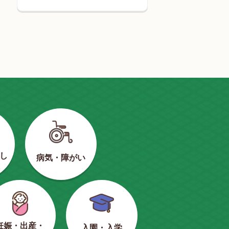
し
病気・障がい
妊娠・出産・
入園・入学