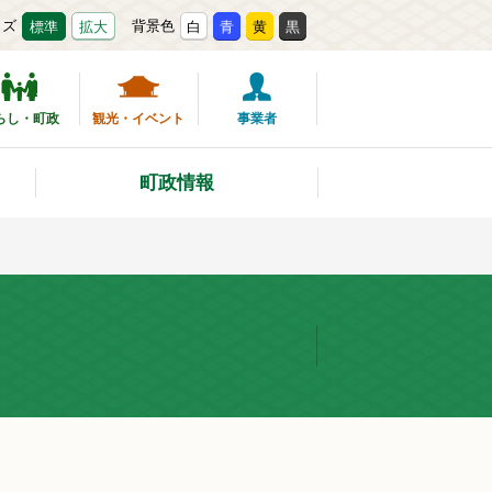
イズ
背景色
標準
拡大
白
青
黄
黒
らし・町政
観光・イベント
事業者
町政情報