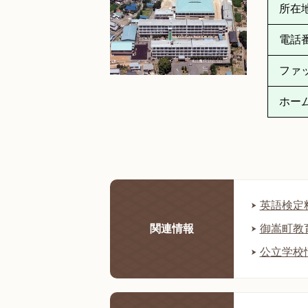
所在
電話
ファ
ホー
英語検定
関連情報
御嵩町教
公立学校