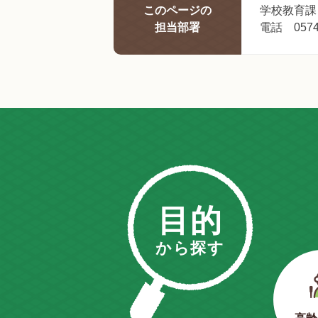
このページの
学校教育課
担当部署
電話 0574-
目的
から探す