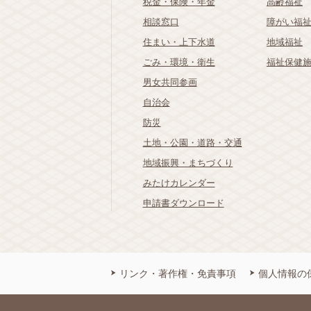
税金・保険・年金
高齢福祉
相談窓口
障がい福
住まい・上下水道
地域福祉
ごみ・環境・衛生
福祉保健
男女共同参画
自治会
防災
土地・公園・道路・交通
地域振興・まちづくり
みたけカレンダー
申請書ダウンロード
リンク・著作権・免責事項
個人情報の