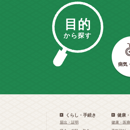
目的
から探す
病気
くらし・手続き
健康
届出・証明
健康・医