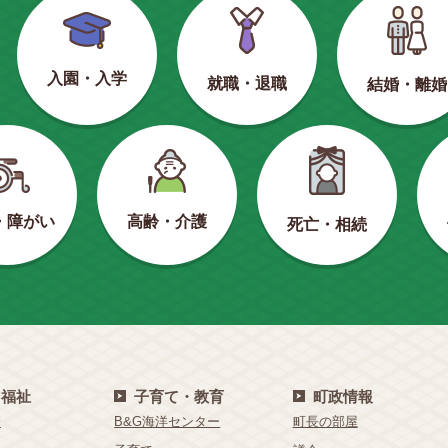
入園・入学
就職・退職
結婚・離婚
・障がい
高齢・介護
死亡・相続
・福祉
子育て・教育
町政情報
療
B&G海洋センター
町長の部屋