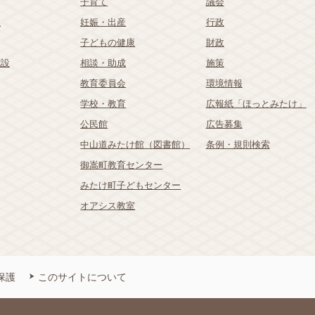
子育て
議会
祉
妊娠・出産
行政
子どもの健康
財政
施設
相談・助成
施策
教育委員会
環境情報
学校・教育
広報紙「ほっとみたけ」
公民館
広告募集
中山道みたけ館（図書館）
条例・規則検索
御嵩町教育センター
みたけ町子どもセンター
オアシス教室
保護
このサイトについて