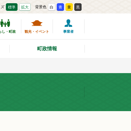
イズ
背景色
標準
拡大
白
青
黄
黒
らし・町政
観光・イベント
事業者
町政情報