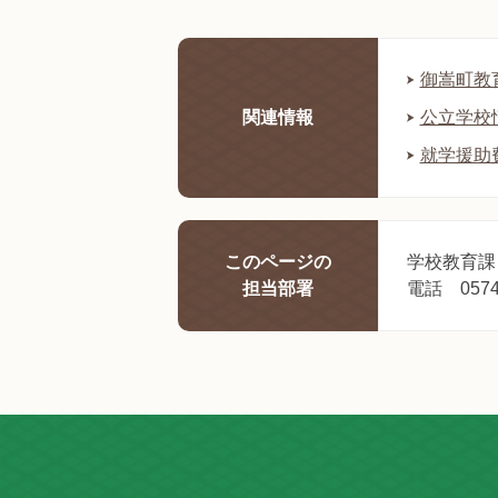
御嵩町教
関連情報
公立学校
就学援助
このページの
学校教育課
担当部署
電話 0574-