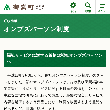
設定
検索
メニュー
町政情報
オンブズパーソン制度
福祉サ－ビスに対する苦情は福祉オンブズパ－ソン
へ
平成13年3月9日から、福祉オンブズパ－ソン制度がスタ－
トしました。福祉オンブズパ－ソンは、行政及び民間福祉事
業者等が行う福祉サ－ビスに関する町民の苦情を、公正かつ
中立な立場で町民に代わって調査し、必要な場合はサ－ビス
内容を是正するよう要望したり、制度を改善するよう意見を
述べるなど、迅速に処理します。