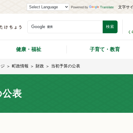
文字サ
Powered by
Translate
く
健康・福祉
子育て・教育
ージ
町政情報
財政
当初予算の公表
の公表