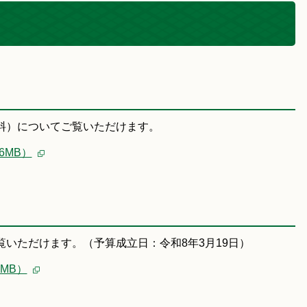
料）についてご覧いただけます。
6MB）
覧いただけます。（予算成立日：令和8年3月19日）
MB）