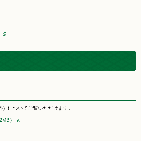
）
料）についてご覧いただけます。
2MB）