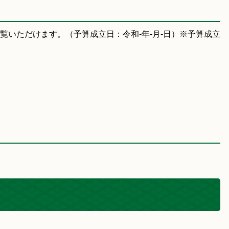
覧いただけます。（予算成立日：令和-年-月-日）※予算成立