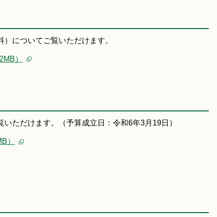
料）についてご覧いただけます。
2MB）
覧いただけます。（予算成立日：令和6年3月19日）
MB）