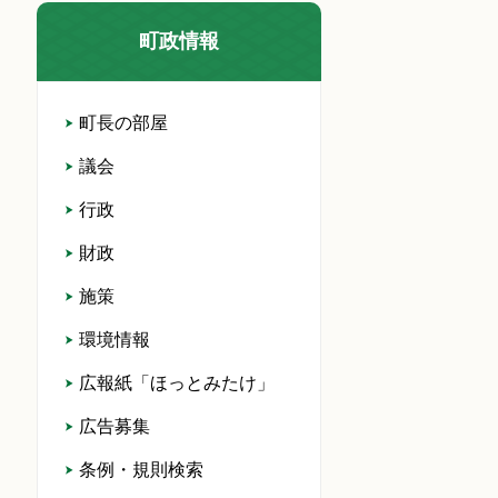
町政情報
町長の部屋
議会
行政
財政
施策
環境情報
広報紙「ほっとみたけ」
広告募集
条例・規則検索