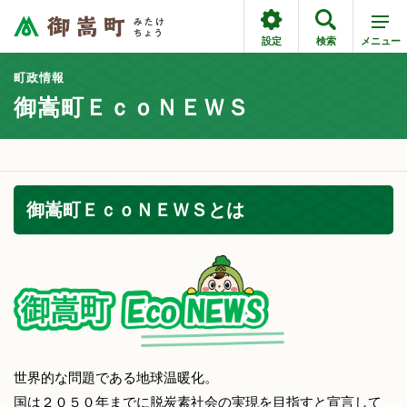
設定
検索
メニュー
町政情報
御嵩町ＥｃｏＮＥＷＳ
御嵩町ＥｃｏＮＥＷＳとは
世界的な問題である地球温暖化。
国は２０５０年までに脱炭素社会の実現を目指すと宣言して