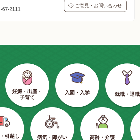
ご意見・お問い合わせ
67-2111
妊娠・出産・
入園・入学
就職・退職
子育て
・引越し
病気・障がい
高齢・介護