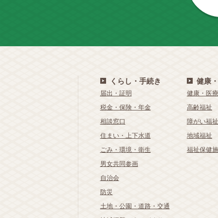
くらし・手続き
健康
届出・証明
健康・医
税金・保険・年金
高齢福祉
相談窓口
障がい福
住まい・上下水道
地域福祉
ごみ・環境・衛生
福祉保健
男女共同参画
自治会
防災
土地・公園・道路・交通