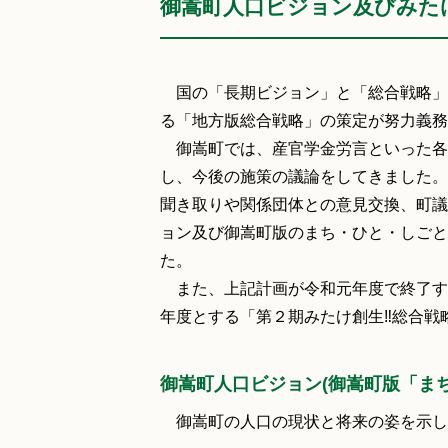
御嵩町人口ビジョン及びみたけ
国の「長期ビジョン」と「総合戦略」
る「地方版総合戦略」の策定が努力義務
御嵩町では、産官学金労言といった各
し、今後の施策の議論をしてきました。
聞き取りや関係団体との意見交換、町議
ョン及び御嵩町版のまち・ひと・しごと
た。
また、上記計画が令和元年度で終了す
年度とする「第２期みたけ創生‼総合戦
御嵩町人口ビジョン(御嵩町版「ま
御嵩町の人口の現状と将来の姿を示し