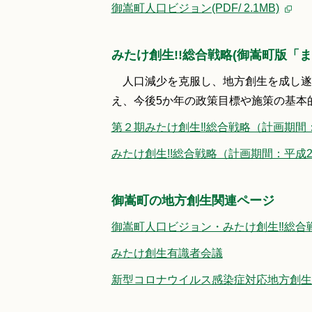
御嵩町人口ビジョン(PDF/ 2.1MB)
みたけ創生!!総合戦略(御嵩町版「
人口減少を克服し、地方創生を成し遂
え、今後5か年の政策目標や施策の基本
第２期みたけ創生‼総合戦略（計画期間：令和
みたけ創生!!総合戦略（計画期間：平成27年
御嵩町の地方創生関連ページ
御嵩町人口ビジョン・みたけ創生‼総合
みたけ創生有識者会議
新型コロナウイルス感染症対応地方創生