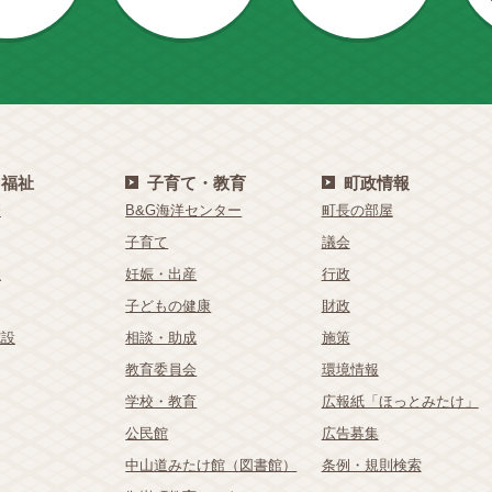
・福祉
子育て・教育
町政情報
療
B&G海洋センター
町長の部屋
子育て
議会
祉
妊娠・出産
行政
子どもの健康
財政
施設
相談・助成
施策
教育委員会
環境情報
学校・教育
広報紙「ほっとみたけ」
公民館
広告募集
中山道みたけ館（図書館）
条例・規則検索