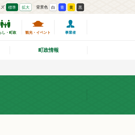
イズ
背景色
標準
拡大
白
青
黄
黒
らし・町政
観光・イベント
事業者
町政情報