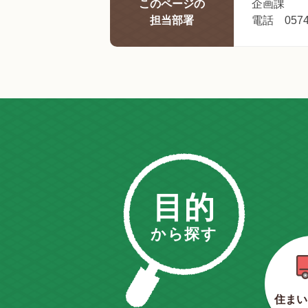
このページの
企画課
担当部署
電話 0574-
目的
から探す
住まい