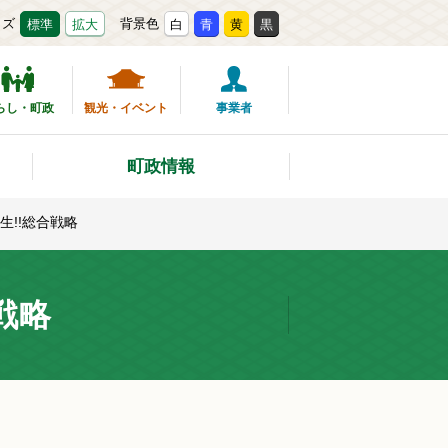
イズ
背景色
標準
拡大
白
青
黄
黒
らし・町政
観光・イベント
事業者
町政情報
!!総合戦略
戦略