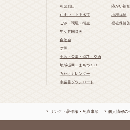
相談窓口
障がい福
住まい・上下水道
地域福祉
ごみ・環境・衛生
福祉保健
男女共同参画
自治会
防災
土地・公園・道路・交通
地域振興・まちづくり
みたけカレンダー
申請書ダウンロード
リンク・著作権・免責事項
個人情報の