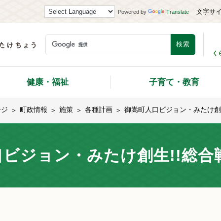
文字サ
Powered by
Translate
く
健康・福祉
子育て・教育
ージ
町政情報
施策
各種計画
御嵩町人口ビジョン・みたけ創生
ビジョン・みたけ創生!!総合