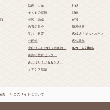
祉
妊娠・出産
行政
子どもの健康
財政
施設
相談・助成
施策
教育委員会
環境情報
学校・教育
広報紙「ほっとみたけ」
公民館
広告募集
中山道みたけ館（図書館）
条例・規則検索
御嵩町教育センター
みたけ町子どもセンター
オアシス教室
保護
このサイトについて