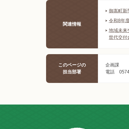
御嵩町新
令和8年
関連情報
地域未来
世代交付
このページの
企画課
担当部署
電話 0574-