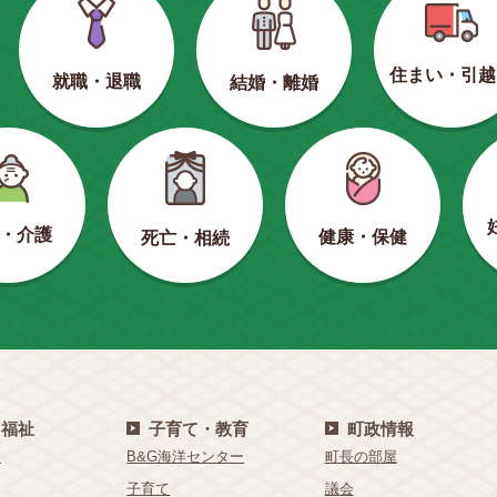
住まい・引越
就職・退職
結婚・離婚
・介護
健康・保健
死亡・相続
・福祉
子育て・教育
町政情報
療
B&G海洋センター
町長の部屋
子育て
議会