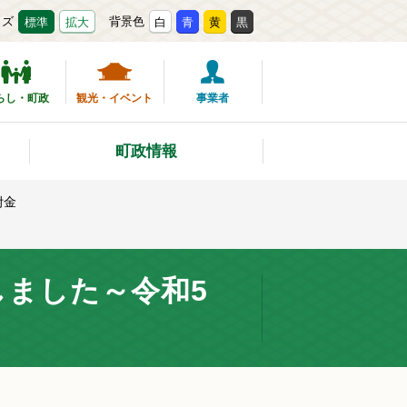
イズ
背景色
標準
拡大
白
青
黄
黒
らし・町政
観光・イベント
事業者
町政情報
附金
ました～令和5