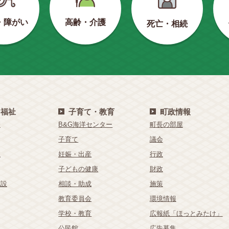
・障がい
高齢・介護
死亡・相続
・福祉
子育て・教育
町政情報
療
B&G海洋センター
町長の部屋
子育て
議会
祉
妊娠・出産
行政
子どもの健康
財政
施設
相談・助成
施策
教育委員会
環境情報
学校・教育
広報紙「ほっとみたけ」
公民館
広告募集