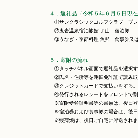
４．返礼品（令和５年６月５日現在
①サンクラシックゴルフクラブ プレ
②鬼岩温泉宿泊旅館 了山 宿泊券
③うなぎ・季節料理 魚邦 食事券又
５．寄附の流れ
①タッチパネル画面で返礼品を選択す
②氏名・住所等を運転免許証で読み取
③クレジットカードで支払いをする。
④発行されるレシートをフロントで割
※寄附受領証明書等の書類は、後日登
※宿泊券および食事券の場合は、後日
※鰻蒲焼は、後日ご自宅に郵送されま