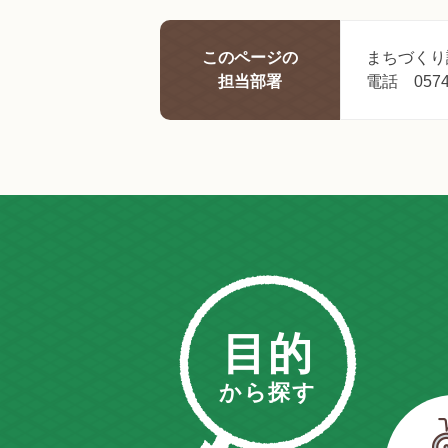
このページの
まちづくり
担当部署
電話 0574-
目的
から探す