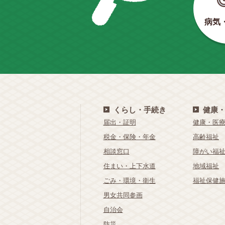
病気
くらし・手続き
健康
届出・証明
健康・医
税金・保険・年金
高齢福祉
相談窓口
障がい福
住まい・上下水道
地域福祉
ごみ・環境・衛生
福祉保健
男女共同参画
自治会
防災