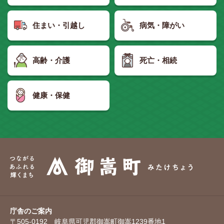
住まい・引越し
病気・障がい
高齢・介護
死亡・相続
健康・保健
庁舎のご案内
〒505-0192 岐阜県可児郡御嵩町御嵩1239番地1