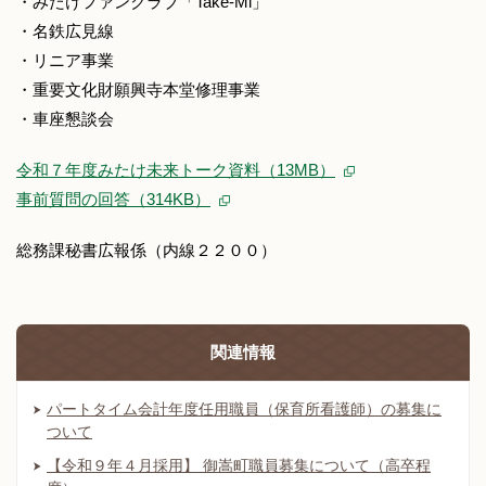
・みたけファンクラブ「Take-Mi」
・名鉄広見線
・リニア事業
・重要文化財願興寺本堂修理事業
・車座懇談会
令和７年度みたけ未来トーク資料（13MB）
事前質問の回答（314KB）
総務課秘書広報係（内線２２００）
関連情報
パートタイム会計年度任用職員（保育所看護師）の募集に
ついて
【令和９年４月採用】 御嵩町職員募集について（高卒程