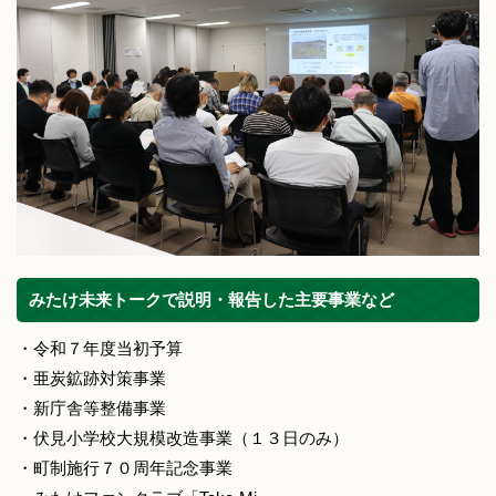
みたけ未来トークで説明・報告した主要事業など
・令和７年度当初予算
・亜炭鉱跡対策事業
・新庁舎等整備事業
・伏見小学校大規模改造事業（１３日のみ）
・町制施行７０周年記念事業