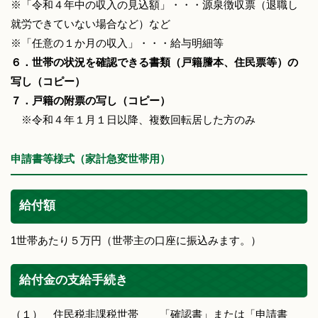
※「令和４年中の収入の見込額」・・・源泉徴収票（退職し
就労できていない場合など）など
※「任意の１か月の収入」・・・給与明細等
６．世帯の状況を確認できる書類（戸籍謄本、住民票等）の
写し（コピー）
７．戸籍の附票の写し（コピー）
※令和４年１月１日以降、複数回転居した方のみ
申請書等様式（家計急変世帯用）
給付額
1世帯あたり５万円（世帯主の口座に振込みます。）
給付金の支給手続き
（１） 住民税非課税世帯 「確認書」または「申請書