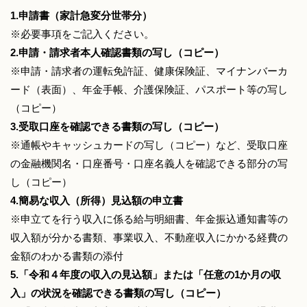
1.申請書（家計急変分世帯分）
※必要事項をご記入ください。
2.申請・請求者本人確認書類の写し（コピー）
※申請・請求者の運転免許証、健康保険証、マイナンバーカ
ード（表面）、年金手帳、介護保険証、パスポート等の写し
（コピー）
3.受取口座を確認できる書類の写し（コピー）
※通帳やキャッシュカードの写し（コピー）など、受取口座
の金融機関名・口座番号・口座名義人を確認できる部分の写
し（コピー）
4.簡易な収入（所得）見込額の申立書
※申立てを行う収入に係る給与明細書、年金振込通知書等の
収入額が分かる書類、事業収入、不動産収入にかかる経費の
金額のわかる書類の添付
5.「令和４年度の収入の見込額」または「任意の1か月の収
入」の状況を確認できる書類の写し（コピー）