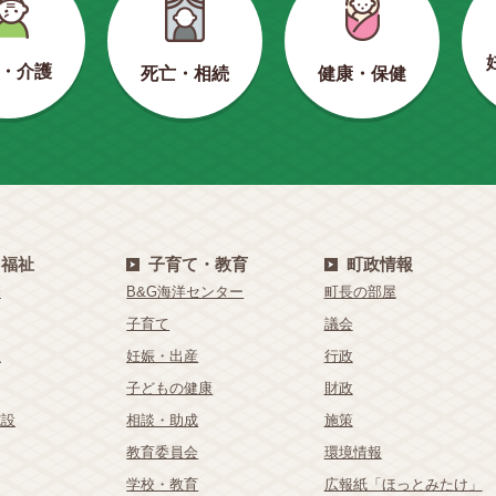
・介護
健康・保健
死亡・相続
・福祉
子育て・教育
町政情報
療
B&G海洋センター
町長の部屋
子育て
議会
祉
妊娠・出産
行政
子どもの健康
財政
施設
相談・助成
施策
教育委員会
環境情報
学校・教育
広報紙「ほっとみたけ」