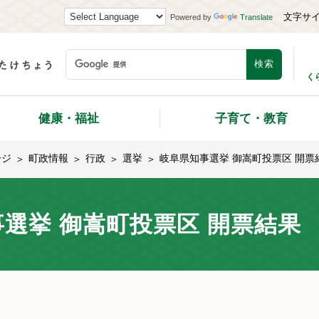
文字サ
Powered by
Translate
く
健康・福祉
子育て・教育
ージ
町政情報
行政
選挙
岐阜県知事選挙 御嵩町投票区 開票
選挙 御嵩町投票区 開票結果