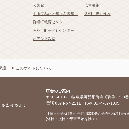
公民館
広告募集
中山道みたけ館（図書館）
条例・規則検索
御嵩町教育センター
みたけ町子どもセンター
オアシス教室
保護
このサイトについて
庁舎のご案内
〒505-0192 岐阜県可児郡御嵩町御嵩1239番
電話 0574-67-2111 FAX 0574-67-1999
月曜日から金曜日 午前8時30分から午後5時15分
(休日・祝日・年末年始を除く)