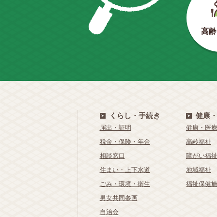
高齢
くらし・手続き
健康
届出・証明
健康・医
税金・保険・年金
高齢福祉
相談窓口
障がい福
住まい・上下水道
地域福祉
ごみ・環境・衛生
福祉保健
男女共同参画
自治会