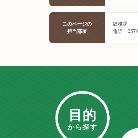
このページの
総務課
担当部署
電話 0574-
目的
から探す