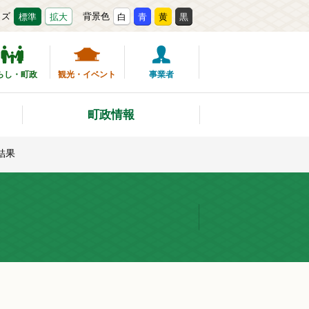
イズ
背景色
標準
拡大
白
青
黄
黒
らし・町政
観光・イベント
事業者
町政情報
結果