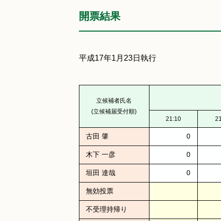
開票結果
平成17年1月23日執行
立候補者氏名
(立候補届受付順)
21:10
2
古田 肇
0
木下 一彦
0
垣田 達哉
0
無効投票
不受理持帰り