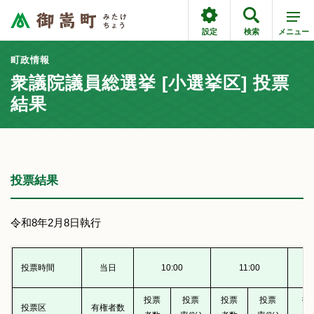
設定
検索
メニュー
町政情報
衆議院議員総選挙 [小選挙区] 投票
結果
投票結果
令和8年2月8日執行
投票時間
当日
10:00
11:00
投票
投票
投票
投票
投
投票区
有権者数