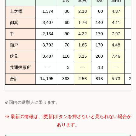
者数
率(%)
者数
率(%)
者
上之郷
1,374
30
2.18
60
4.37
2
御嵩
3,407
60
1.76
140
4.11
4
中
2,134
90
4.22
170
7.97
4
顔戸
3,793
70
1.85
170
4.48
5
伏見
3,487
110
3.15
260
7.46
6
共通投票所
—
3
—
13
—
合計
14,195
363
2.56
813
5.73
2,3
※国内の選挙人に限ります。
※ 最新の情報は、[更新]ボタンを押さないと見られない場合が
あります。