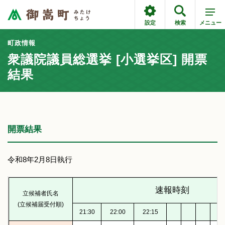
設定
検索
メニュー
町政情報
衆議院議員総選挙 [小選挙区] 開票
結果
開票結果
令和8年2月8日執行
速報時刻
立候補者氏名
(立候補届受付順)
21:30
22:00
22:15