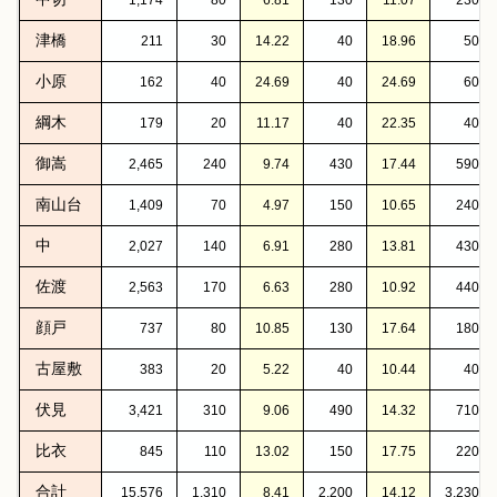
津橋
211
30
14.22
40
18.96
50
小原
162
40
24.69
40
24.69
60
綱木
179
20
11.17
40
22.35
40
御嵩
2,465
240
9.74
430
17.44
590
南山台
1,409
70
4.97
150
10.65
240
中
2,027
140
6.91
280
13.81
430
佐渡
2,563
170
6.63
280
10.92
440
顔戸
737
80
10.85
130
17.64
180
古屋敷
383
20
5.22
40
10.44
40
伏見
3,421
310
9.06
490
14.32
710
比衣
845
110
13.02
150
17.75
220
合計
15,576
1,310
8.41
2,200
14.12
3,230