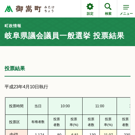
設定
検索
メニュー
町政情報
岐阜県議会議員一般選挙 投票結果
投票結果
平成23年4月10日執行
投票時間
当日
10:00
11:00
13:
投票
投票
投票
投票
投票
投票区
有権者数
者数
率(%)
者数
率(%)
者数
中切
1,174
80
6.81
130
11.07
230