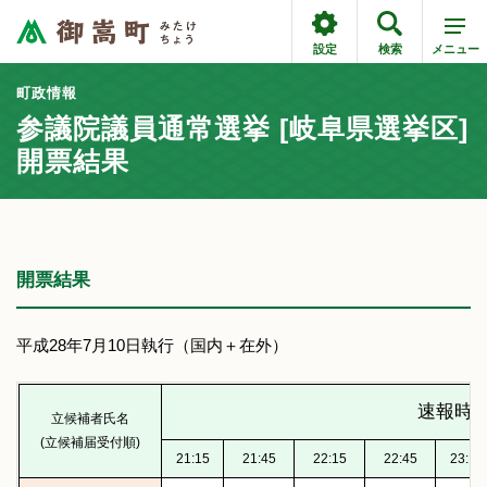
設定
検索
メニュー
町政情報
参議院議員通常選挙 [岐阜県選挙区]
開票結果
開票結果
平成28年7月10日執行（国内＋在外）
速報時
立候補者氏名
(立候補届受付順)
21:15
21:45
22:15
22:45
23:15