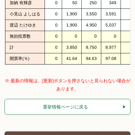
加納 有輝彦
0
50
250
349
小見山 よしはる
0
1,900
3,550
3,591
渡辺 たけゆき
0
1,900
4,950
5,037
無効投票数
0
0
0
0
計
0
3,850
8,750
8,977
開票率(％)
0
41.64
94.63
97.08
※ 最新の情報は、[更新]ボタンを押さないと見られない場合が
あります。
選挙情報ページに戻る