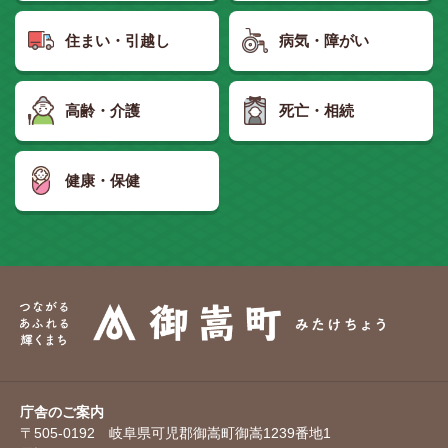
住まい・引越し
病気・障がい
高齢・介護
死亡・相続
健康・保健
庁舎のご案内
〒505-0192 岐阜県可児郡御嵩町御嵩1239番地1