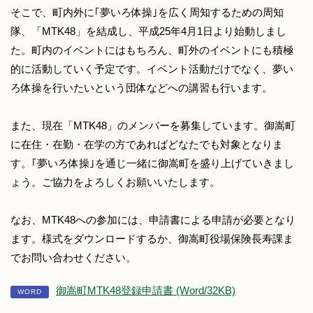
そこで、町内外に｢夢いろ体操｣を広く周知するための周知
隊、「MTK48」を結成し、平成25年4月1日より始動しまし
た。町内のイベントにはもちろん、町外のイベントにも積極
的に活動していく予定です。イベント活動だけでなく、夢い
ろ体操を行いたいという団体などへの講習も行います。
また、現在「MTK48」のメンバーを募集しています。御嵩町
に在住・在勤・在学の方であればどなたでも対象となりま
す。｢夢いろ体操｣を通じ一緒に御嵩町を盛り上げていきまし
ょう。ご協力をよろしくお願いいたします。
なお、MTK48への参加には、申請書による申請が必要となり
ます。様式をダウンロードするか、御嵩町役場保険長寿課ま
でお問い合わせください。
御嵩町MTK48登録申請書 (Word/32KB)