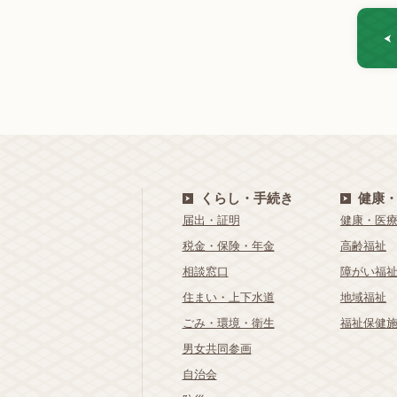
くらし・手続き
健康
届出・証明
健康・医
税金・保険・年金
高齢福祉
相談窓口
障がい福
住まい・上下水道
地域福祉
ごみ・環境・衛生
福祉保健
男女共同参画
自治会