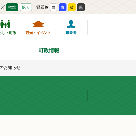
イズ
背景色
標準
拡大
白
青
黄
黒
らし・町政
観光・イベント
事業者
町政情報
のお知らせ