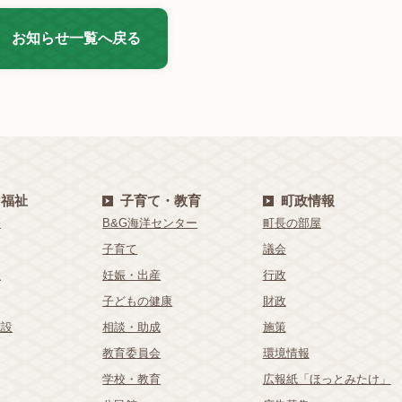
お知らせ一覧へ戻る
・福祉
子育て・教育
町政情報
療
B&G海洋センター
町長の部屋
子育て
議会
祉
妊娠・出産
行政
子どもの健康
財政
施設
相談・助成
施策
教育委員会
環境情報
学校・教育
広報紙「ほっとみたけ」