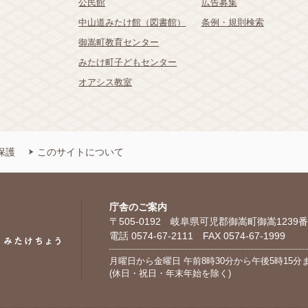
公民館
広告募集
中山道みたけ館（図書館）
条例・規則検索
御嵩町教育センター
みたけ町子どもセンター
オアシス教室
保護
このサイトについて
庁舎のご案内
〒505-0192 岐阜県可児郡御嵩町御嵩1239番
電話 0574-67-2111 FAX 0574-67-1999
月曜日から金曜日 午前8時30分から午後5時15分
(休日・祝日・年末年始を除く)