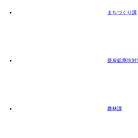
まちづくり課
亜炭鉱廃坑対
農林課