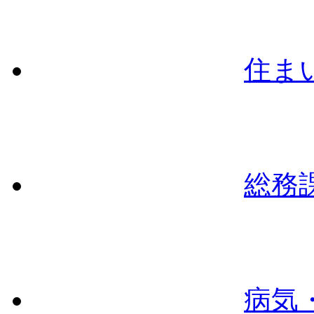
住ま
総務
病気