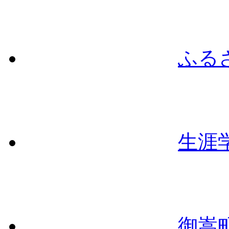
ふる
生涯
御嵩