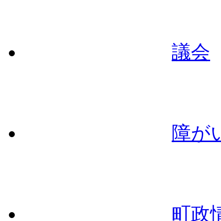
議会
障が
町政