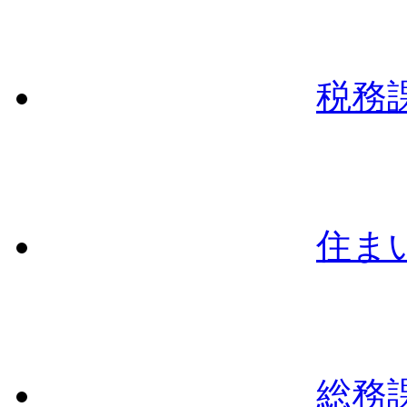
税務
住ま
総務